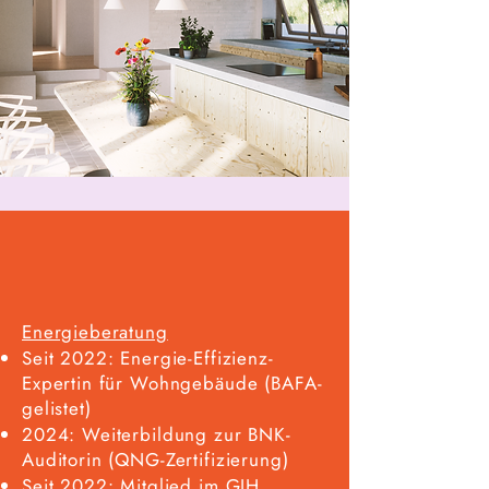
Energieberatung
Seit 2022: Energie-Effizienz-
Expertin für Wohngebäude (BAFA-
gelistet)
2024: Weiterbildung zur BNK-
Auditorin (QNG-Zertifizierung)
Seit 2022: Mitglied im GIH