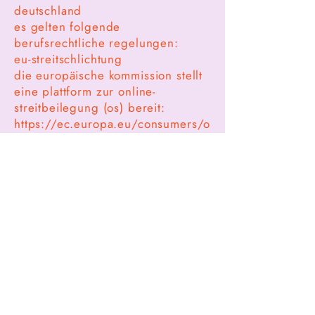
deutschland
es gelten folgende
berufsrechtliche regelungen:
eu-streitschlichtung
die europäische kommission stellt
eine plattform zur online-
streitbeilegung (os) bereit:
https://ec.europa.eu/consumers/o
dr/.
unsere e-mail-adresse finden sie
oben im impressum.
verbraucherstreitbeilegung/univer
salschlichtungsstelle
wir sind nicht bereit oder
verpflichtet, an
streitbeilegungsverfahren vor
einer
verbraucherschlichtungsstelle